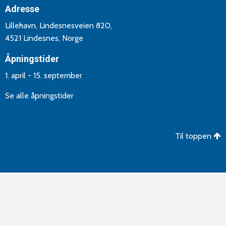
Adresse
Lillehavn, Lindesnesveien 820,
4521 Lindesnes, Norge
Åpningstider
1. april - 15. september
Se alle åpningstider
Til toppen
©Copyright 2026 Lindesnes Camping og Hytteutleie. Utvikling
og drift av
Aptum AS