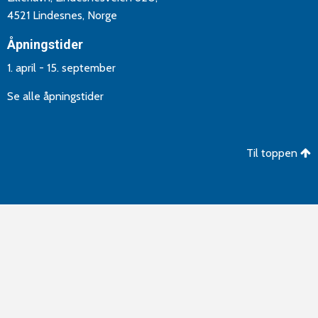
4521 Lindesnes, Norge
Åpningstider
1. april - 15. september
Se alle åpningstider
Til toppen
©Copyright 2026 Lindesnes Camping og Hytteutleie. Utvikling
og drift av
Aptum AS