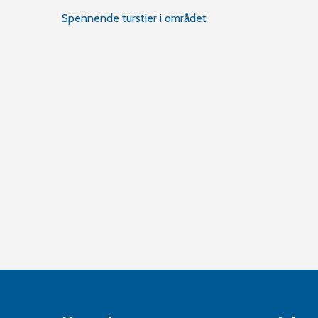
Innleggsnavigasjon
Spennende turstier i området