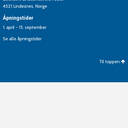
4521 Lindesnes, Norge
Åpningstider
1. april - 15. september
Se alle åpningstider
Til toppen
©Copyright 2026 Lindesnes Camping og Hytteutleie. Utvikling
og drift av
Aptum AS