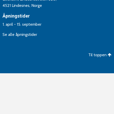
4521 Lindesnes, Norge
Åpningstider
1. april - 15. september
Se alle åpningstider
Til toppen
©Copyright 2026 Lindesnes Camping og Hytteutleie. Utvikling
og drift av
Aptum AS