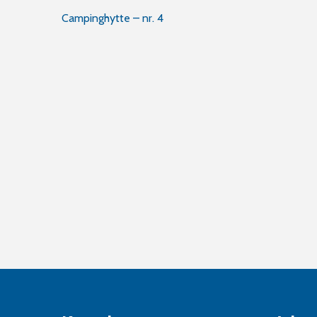
Innleggsnavigasjon
Campinghytte – nr. 4