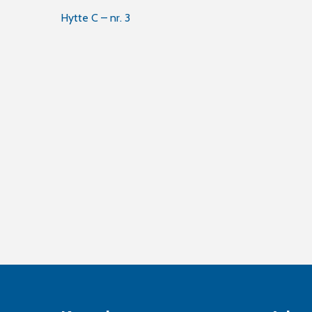
Innleggsnavigasjon
Hytte C – nr. 3