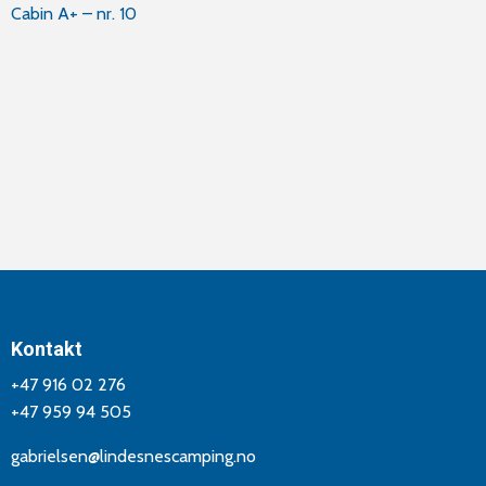
Innleggsnavigasjon
Cabin A+ – nr. 10
Kontakt
+47 916 02 276
+47 959 94 505
gabrielsen@lindesnescamping.no