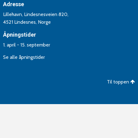
Adresse
Lillehavn, Lindesnesveien 820,
4521 Lindesnes, Norge
Åpningstider
1. april - 15. september
Se alle åpningstider
Til toppen
©Copyright 2026 Lindesnes Camping og Hytteutleie. Utvikling
og drift av
Aptum AS