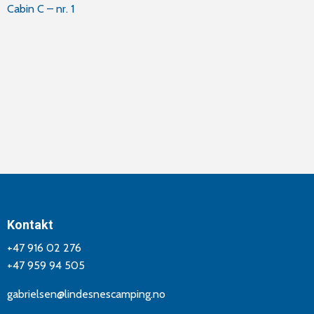
Innleggsnavigasjon
Cabin C – nr. 1
Kontakt
+47 916 02 276
+47 959 94 505
gabrielsen@lindesnescamping.no