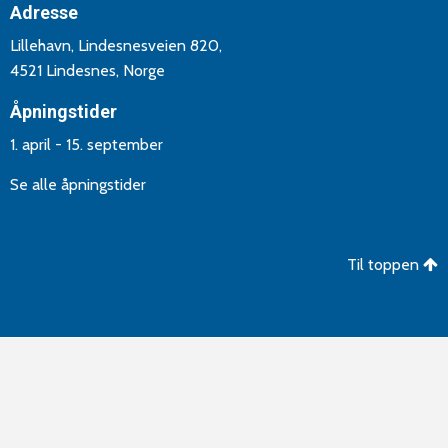
Adresse
Lillehavn, Lindesnesveien 820,
4521 Lindesnes, Norge
Åpningstider
1. april - 15. september
Se alle åpningstider
Til toppen
©Copyright 2026 Lindesnes Camping og Hytteutleie. Utvikling
og drift av
Aptum AS