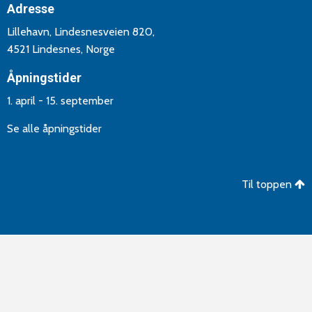
Adresse
Lillehavn, Lindesnesveien 820,
4521 Lindesnes, Norge
Åpningstider
1. april - 15. september
Se alle åpningstider
Til toppen
©Copyright 2026 Lindesnes Camping og Hytteutleie. Utvikling
og drift av
Aptum AS