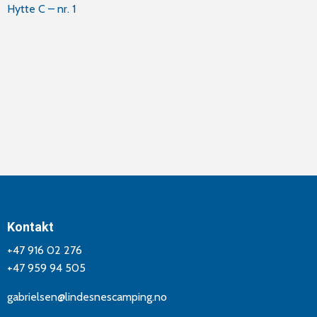
Innleggsnavigasjon
Hytte C – nr. 1
Kontakt
+47 916 02 276
+47 959 94 505
gabrielsen@lindesnescamping.no