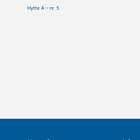
Innleggsnavigasjon
Hytte A – nr. 5