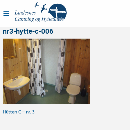
nr3-hytte-c-006
Innleggsnavigasjon
Hütten C – nr. 3