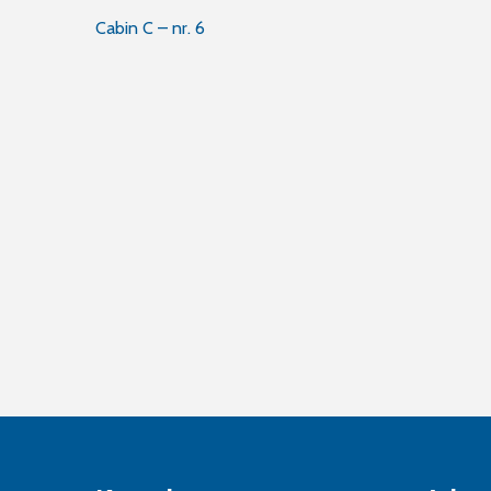
Innleggsnavigasjon
Cabin C – nr. 6