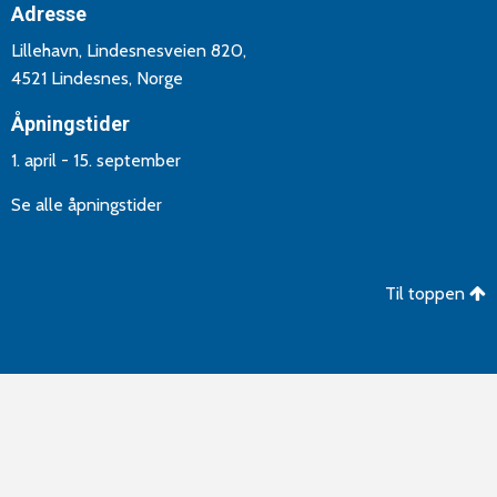
Adresse
Lillehavn, Lindesnesveien 820,
4521 Lindesnes, Norge
Åpningstider
1. april - 15. september
Se alle åpningstider
Til toppen
©Copyright 2026 Lindesnes Camping og Hytteutleie. Utvikling
og drift av
Aptum AS