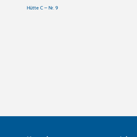
Innleggsnavigasjon
Hütte C – Nr. 9