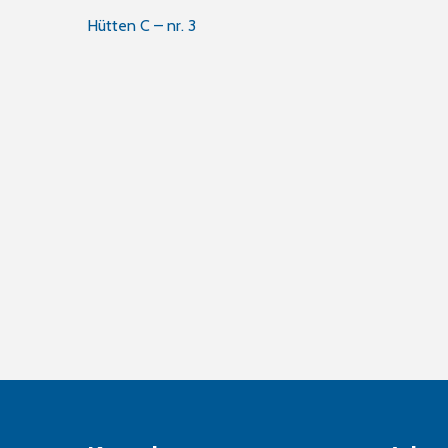
Innleggsnavigasjon
Hütten C – nr. 3