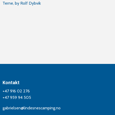
Innleggsnavigasjon
Terne, by Rolf Dybvik
Kontakt
+47 916 02 276
+47 959 94 505
gabrielsen@lindesnescamping.no