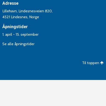
Adresse
Lillehavn, Lindesnesveien 820,
4521 Lindesnes, Norge
Åpningstider
1. april - 15. september
Se alle åpningstider
Til toppen
©Copyright 2026 Lindesnes Camping og Hytteutleie. Utvikling
og drift av
Aptum AS